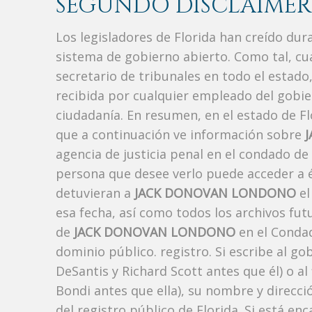
SEGUNDO DISCLAIMER
Los legisladores de Florida han creído du
sistema de gobierno abierto. Como tal, c
secretario de tribunales en todo el estad
recibida por cualquier empleado del gobie
ciudadanía. En resumen, en el estado de Fl
que a continuación ve información sobre
agencia de justicia penal en el condado de
persona que desee verlo puede acceder a é
detuvieran a
JACK DONOVAN LONDONO
el
esa fecha, así como todos los archivos fut
de
JACK DONOVAN LONDONO
en el Condad
dominio público. registro. Si escribe al g
DeSantis y Richard Scott antes que él) o a
Bondi antes que ella), su nombre y direcc
del registro público de Florida. Si está en