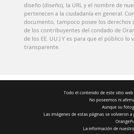
diseño (diseño), la URL y el nombre de nu
pertenecen a la ciudadanía en general. Co
documento, tampoco posee los derechos d
de los contribuyentes del condado de Orang
de los EE. UU.) Y es para que el público lo
transparente.
Todo el contenido de este sitio web 
No poseemos ni afirmam
Aunque su fotog
Las imágenes de estas páginas se volvieron a p
OrangePub
La información de nuestro 