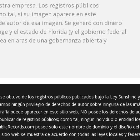
estra empresa. Los registros públicos
mo tal, si su imagen aparece en este
e autor de esa imagen. Se generó con dinero
e y el estado de Florida (y el gobierno federal
 vea en aras de una gobernanza abierta y
se obtuvo de los registros públicos publicados bajo la Ley Sunshine y 
os ningún privilegio de derechos de autor sobre ninguna de las im
rafía puede aparecer en este sitio web, NO posee los derechos de au
ublicar de registros públicos; como tal, ningún individuo o entidad lo
licRecords.com posee solo este nombre de dominio y el diseño del 
sitio web se muestra de acuerdo con todas las leyes locales y feder