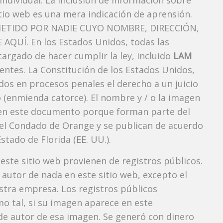
ndividual. La inclusión de información sobre
tio web es una mera indicación de aprensión.
ETIDO POR NADIE CUYO NOMBRE, DIRECCIÓN,
QUÍ. En los Estados Unidos, todas las
argado de hacer cumplir la ley, incluido
LAM
entes. La Constitución de los Estados Unidos,
dos ​​en procesos penales el derecho a un juicio
 (enmienda catorce). El nombre y / o la imagen
n este documento porque forman parte del
l del Condado de Orange y se publican de acuerdo
Estado de Florida (EE. UU.).
 este sitio web provienen de registros públicos.
autor de nada en este sitio web, excepto el
estra empresa. Los registros públicos
mo tal, si su imagen aparece en este
e autor de esa imagen. Se generó con dinero