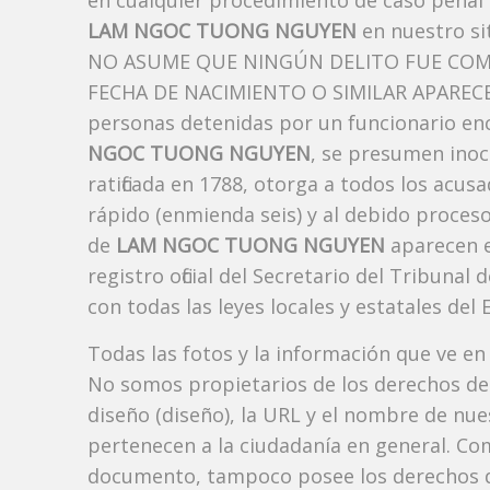
en cualquier procedimiento de caso penal i
LAM NGOC TUONG NGUYEN
en nuestro si
NO ASUME QUE NINGÚN DELITO FUE COM
FECHA DE NACIMIENTO O SIMILAR APARECE A
personas detenidas por un funcionario enc
NGOC TUONG NGUYEN
, se presumen inoc
ratificada en 1788, otorga a todos los acusa
rápido (enmienda seis) y al debido proceso
de
LAM NGOC TUONG NGUYEN
aparecen e
registro oficial del Secretario del Tribuna
con todas las leyes locales y estatales del 
Todas las fotos y la información que ve en
No somos propietarios de los derechos de 
diseño (diseño), la URL y el nombre de nu
pertenecen a la ciudadanía en general. Co
documento, tampoco posee los derechos d