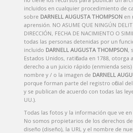
no tiene los recursos para publicar un ar
incluidos en cualquier procedimiento de ca
sobre
DARNELL AUGUSTA THOMPSON
en 
aprensión. NO ASUME QUE NINGÚN DELI
DIRECCIÓN, FECHA DE NACIMIENTO O SIMIL
todas las personas detenidas por un funci
incluido
DARNELL AUGUSTA THOMPSON
,
Estados Unidos, ratificada en 1788, otorga 
derecho a un juicio rápido (enmienda seis)
nombre y / o la imagen de
DARNELL AUG
porque forman parte del registro oficial d
y se publican de acuerdo con todas las leye
UU.).
Todas las fotos y la información que ve en
No somos propietarios de los derechos de 
diseño (diseño), la URL y el nombre de nu