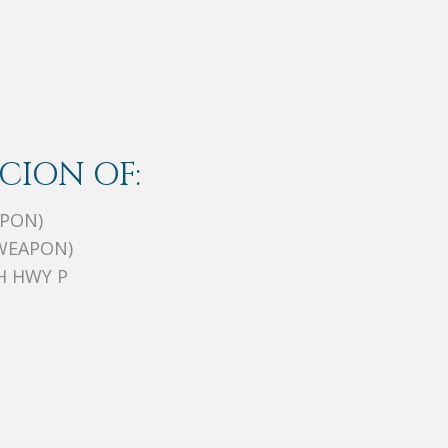
CION OF:
APON)
WEAPON)
H HWY P