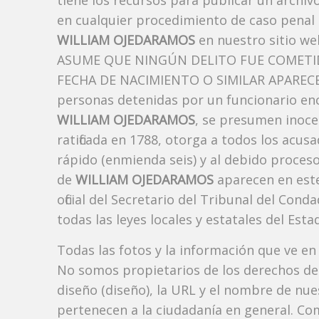
tiene los recursos para publicar un archi
en cualquier procedimiento de caso penal i
WILLIAM OJEDARAMOS
en nuestro sitio we
ASUME QUE NINGÚN DELITO FUE COMETID
FECHA DE NACIMIENTO O SIMILAR APARECE A
personas detenidas por un funcionario enc
WILLIAM OJEDARAMOS
, se presumen inoce
ratificada en 1788, otorga a todos los acusa
rápido (enmienda seis) y al debido proceso
de
WILLIAM OJEDARAMOS
aparecen en est
oficial del Secretario del Tribunal del Co
todas las leyes locales y estatales del Estad
Todas las fotos y la información que ve en
No somos propietarios de los derechos de 
diseño (diseño), la URL y el nombre de nu
pertenecen a la ciudadanía en general. Co