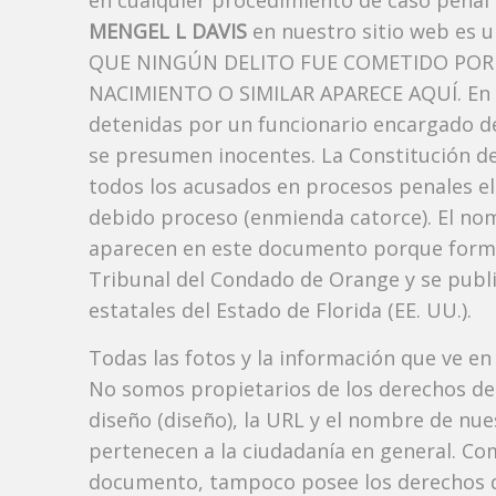
en cualquier procedimiento de caso penal i
MENGEL L DAVIS
en nuestro sitio web es 
QUE NINGÚN DELITO FUE COMETIDO POR 
NACIMIENTO O SIMILAR APARECE AQUÍ. En l
detenidas por un funcionario encargado de
se presumen inocentes. La Constitución de 
todos los acusados ​​en procesos penales el
debido proceso (enmienda catorce). El no
aparecen en este documento porque forman p
Tribunal del Condado de Orange y se publi
estatales del Estado de Florida (EE. UU.).
Todas las fotos y la información que ve en
No somos propietarios de los derechos de 
diseño (diseño), la URL y el nombre de nu
pertenecen a la ciudadanía en general. Co
documento, tampoco posee los derechos d