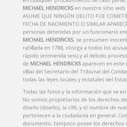
en cualquier procedimiento de caso penal i
MICHAEL HENDRICKS
en nuestro sitio web
ASUME QUE NINGÚN DELITO FUE COMETID
FECHA DE NACIMIENTO O SIMILAR APARECE A
personas detenidas por un funcionario enc
MICHAEL HENDRICKS
, se presumen inocent
ratificada en 1788, otorga a todos los acusa
rápido (enmienda seis) y al debido proceso
de
MICHAEL HENDRICKS
aparecen en este 
oficial del Secretario del Tribunal del Co
todas las leyes locales y estatales del Estad
Todas las fotos y la información que ve en
No somos propietarios de los derechos de 
diseño (diseño), la URL y el nombre de nu
pertenecen a la ciudadanía en general. Co
documento, tampoco posee los derechos d