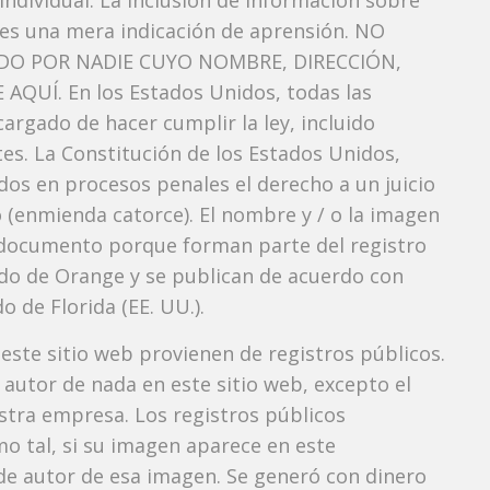
ndividual. La inclusión de información sobre
 es una mera indicación de aprensión. NO
O POR NADIE CUYO NOMBRE, DIRECCIÓN,
QUÍ. En los Estados Unidos, todas las
argado de hacer cumplir la ley, incluido
es. La Constitución de los Estados Unidos,
dos ​​en procesos penales el derecho a un juicio
 (enmienda catorce). El nombre y / o la imagen
documento porque forman parte del registro
ndado de Orange y se publican de acuerdo con
o de Florida (EE. UU.).
 este sitio web provienen de registros públicos.
autor de nada en este sitio web, excepto el
estra empresa. Los registros públicos
mo tal, si su imagen aparece en este
e autor de esa imagen. Se generó con dinero