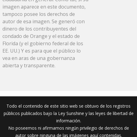
imagen aparece en este documento,
tampoco posee los derechos de
autor de esa imagen. Se generó con
dinero de los contribuyentes del
condado de Orange y el estado de
Florida (y el gobierno federal de los
EE. UU.) Y es para que el público lo
vea en aras de una gobernanza
abierta y transparente.
Todo el contenido de este sitio web se obtuvo de los registros
públicos publicados bajo la Ley Sunshine y las leyes de libertad de
información.
No poseemos ni afirmamos ningún privilegio de derechos de
autor sobre ninguna de las imágenes aquí contenidas.