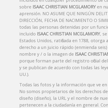
incluidos en cualquier procedimiento de ca
sobre
ISAAC CHRISTIAN MCGLAMORY
en nu
aprensión. NO ASUME QUE NINGÚN DELI
DIRECCIÓN, FECHA DE NACIMIENTO O SIMIL
todas las personas detenidas por un funci
incluido
ISAAC CHRISTIAN MCGLAMORY
, s
Estados Unidos, ratificada en 1788, otorga 
derecho a un juicio rápido (enmienda seis)
nombre y / o la imagen de
ISAAC CHRISTI
porque forman parte del registro oficial d
y se publican de acuerdo con todas las leye
UU.).
Todas las fotos y la información que ve en
No somos propietarios de los derechos de 
diseño (diseño), la URL y el nombre de nu
pertenecen a la ciudadanía en general. Co