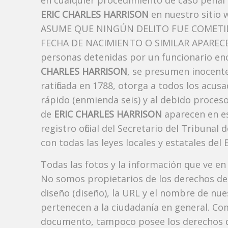
en cualquier procedimiento de caso penal i
ERIC CHARLES HARRISON
en nuestro sitio 
ASUME QUE NINGÚN DELITO FUE COMETID
FECHA DE NACIMIENTO O SIMILAR APARECE A
personas detenidas por un funcionario enc
CHARLES HARRISON
, se presumen inocente
ratificada en 1788, otorga a todos los acusa
rápido (enmienda seis) y al debido proceso
de
ERIC CHARLES HARRISON
aparecen en e
registro oficial del Secretario del Tribuna
con todas las leyes locales y estatales del 
Todas las fotos y la información que ve en
No somos propietarios de los derechos de 
diseño (diseño), la URL y el nombre de nu
pertenecen a la ciudadanía en general. Co
documento, tampoco posee los derechos d