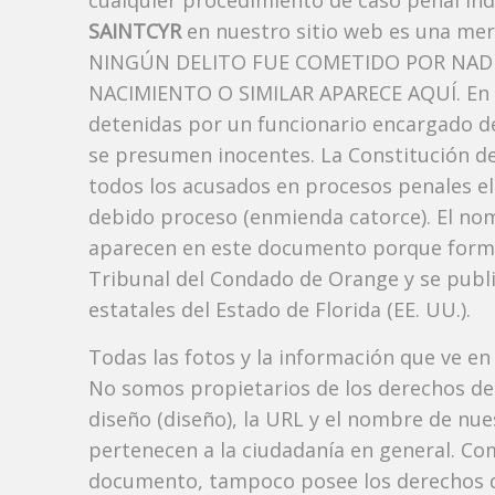
cualquier procedimiento de caso penal ind
SAINTCYR
en nuestro sitio web es una me
NINGÚN DELITO FUE COMETIDO POR NADI
NACIMIENTO O SIMILAR APARECE AQUÍ. En l
detenidas por un funcionario encargado de
se presumen inocentes. La Constitución de 
todos los acusados ​​en procesos penales el
debido proceso (enmienda catorce). El no
aparecen en este documento porque forman p
Tribunal del Condado de Orange y se publi
estatales del Estado de Florida (EE. UU.).
Todas las fotos y la información que ve en
No somos propietarios de los derechos de 
diseño (diseño), la URL y el nombre de nu
pertenecen a la ciudadanía en general. Co
documento, tampoco posee los derechos d