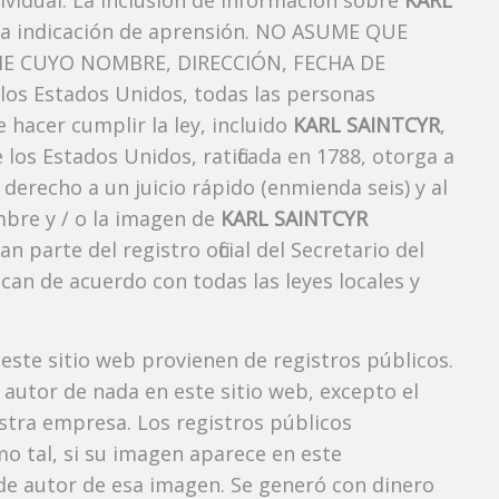
ividual. La inclusión de información sobre
KARL
ra indicación de aprensión. NO ASUME QUE
E CUYO NOMBRE, DIRECCIÓN, FECHA DE
os Estados Unidos, todas las personas
 hacer cumplir la ley, incluido
KARL SAINTCYR
,
los Estados Unidos, ratificada en 1788, otorga a
 derecho a un juicio rápido (enmienda seis) y al
mbre y / o la imagen de
KARL SAINTCYR
arte del registro oficial del Secretario del
can de acuerdo con todas las leyes locales y
 este sitio web provienen de registros públicos.
autor de nada en este sitio web, excepto el
estra empresa. Los registros públicos
mo tal, si su imagen aparece en este
e autor de esa imagen. Se generó con dinero